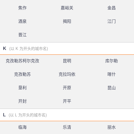
焦作
嘉峪关
金昌
酒泉
揭阳
江门
晋江
K
(以 K 为开头的城市名)
克孜勒苏柯尔克孜
昆明
库尔勒
克孜勒苏
克拉玛依
喀什
垦利
开原
昆山
开封
开平
L
(以 L 为开头的城市名)
临海
乐清
丽水