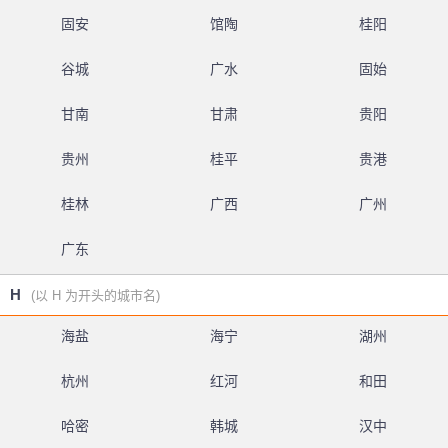
固安
馆陶
桂阳
谷城
广水
固始
甘南
甘肃
贵阳
贵州
桂平
贵港
桂林
广西
广州
广东
H
(以 H 为开头的城市名)
海盐
海宁
湖州
杭州
红河
和田
哈密
韩城
汉中