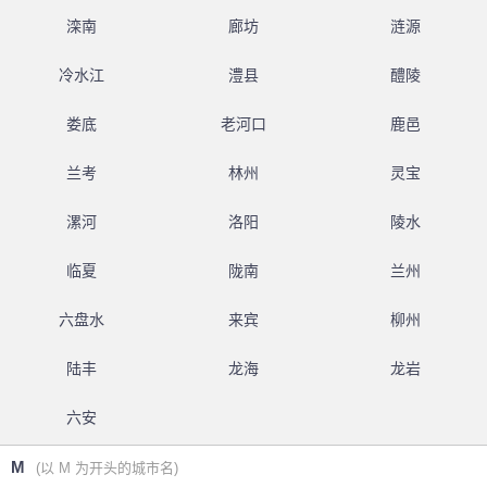
滦南
廊坊
涟源
冷水江
澧县
醴陵
娄底
老河口
鹿邑
兰考
林州
灵宝
漯河
洛阳
陵水
临夏
陇南
兰州
六盘水
来宾
柳州
陆丰
龙海
龙岩
六安
M
(以 M 为开头的城市名)