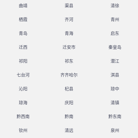
曲靖
渠县
清徐
栖霞
齐河
青州
青岛
青海
启东
迁西
迁安市
秦皇岛
祁阳
祁东
潜江
七台河
齐齐哈尔
淇县
沁阳
杞县
琼中
琼海
庆阳
清镇
黔西南
黔南
黔东南
钦州
清远
泉州