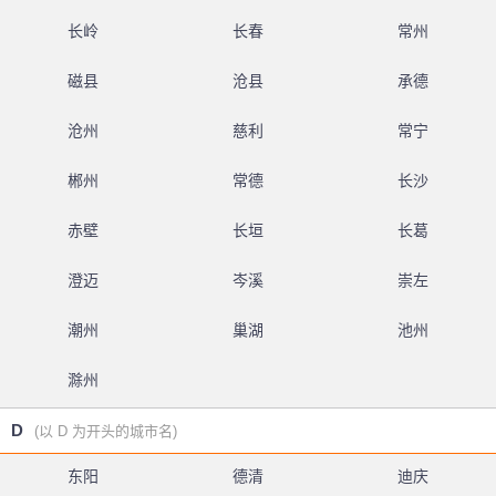
长岭
长春
常州
磁县
沧县
承德
沧州
慈利
常宁
郴州
常德
长沙
赤壁
长垣
长葛
澄迈
岑溪
崇左
潮州
巢湖
池州
滁州
D
(以 D 为开头的城市名)
东阳
德清
迪庆