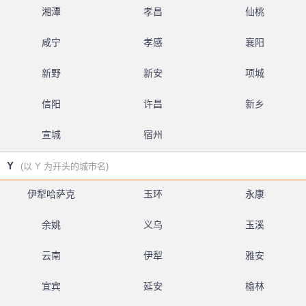
湘潭
孝昌
仙桃
咸宁
孝感
襄阳
新野
新安
项城
信阳
许昌
新乡
宣城
宿州
Y
(以 Y 为开头的城市名)
伊犁哈萨克
玉环
永康
余姚
义乌
玉溪
云南
伊犁
雅安
宜宾
延安
榆林