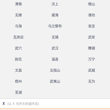
渭南
汶上
微山
无棣
威海
潍坊
乌海
乌兰察布
吴忠
瓦房店
无锡
武安
武穴
武汉
舞钢
尉氏
温县
万宁
文昌
五指山
武威
梧州
武夷山
无为
芜湖
X
(以 X 为开头的城市名)