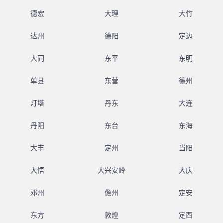
德宏
大理
大竹
达州
德阳
定边
大同
东平
东明
单县
东营
德州
灯塔
丹东
大连
丹阳
东台
东海
大丰
定州
当阳
大悟
大兴安岭
大庆
邓州
儋州
定安
东方
敦煌
定西