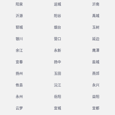
阳泉
运城
沂南
沂源
阳谷
禹城
郓城
烟台
玉树
银川
营口
延边
余江
永新
鹰潭
宜春
扬中
盐城
扬州
玉田
燕郊
攸县
沅江
永兴
永州
岳阳
益阳
云梦
宜城
宜都