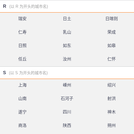
R
(以 R 为开头的城市名)
瑞安
日土
日喀则
仁寿
乳山
荣成
日照
如东
如皋
任丘
汝州
仁怀
S
(以 S 为开头的城市名)
上海
嵊州
绍兴
山南
石河子
射洪
遂宁
四川
神木
商洛
陕西
朔州