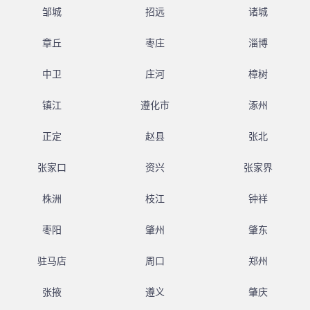
邹城
招远
诸城
章丘
枣庄
淄博
中卫
庄河
樟树
镇江
遵化市
涿州
正定
赵县
张北
张家口
资兴
张家界
株洲
枝江
钟祥
枣阳
肇州
肇东
驻马店
周口
郑州
张掖
遵义
肇庆