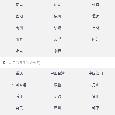
宜昌
伊春
永城
宜阳
伊川
偃师
禹州
鄢陵
玉林
阳春
云浮
阳江
永安
永春
Z
(以 Z 为开头的城市名)
重庆
中国台湾
中国澳门
中国香港
诸暨
舟山
浙江
昭通
资阳
自贡
泽州
邹平