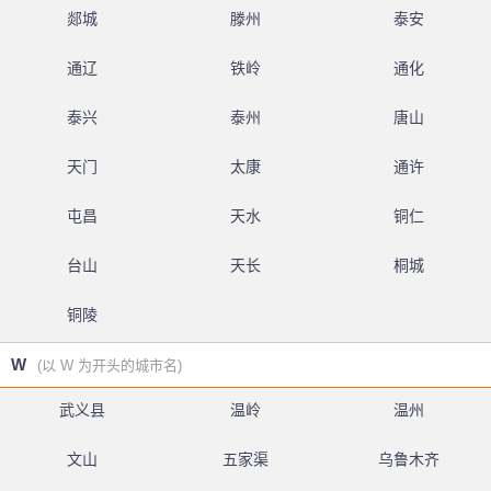
郯城
滕州
泰安
通辽
铁岭
通化
泰兴
泰州
唐山
天门
太康
通许
屯昌
天水
铜仁
台山
天长
桐城
铜陵
W
(以 W 为开头的城市名)
武义县
温岭
温州
文山
五家渠
乌鲁木齐