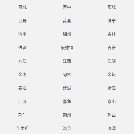
晋城
晋中
鄄城
巨野
莒县
济宁
济南
锦州
吉林
进贤
景德镇
吉安
九江
江西
江阴
金湖
句容
金坛
姜堰
建湖
靖江
江苏
嘉鱼
京山
荆门
荆州
鸡西
佳木斯
浚县
济源