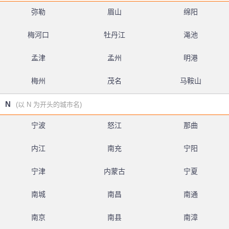
弥勒
眉山
绵阳
梅河口
牡丹江
渑池
孟津
孟州
明港
梅州
茂名
马鞍山
N
(以 N 为开头的城市名)
宁波
怒江
那曲
内江
南充
宁阳
宁津
内蒙古
宁夏
南城
南昌
南通
南京
南县
南漳