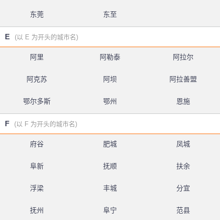
东莞
东至
E
(以 E 为开头的城市名)
阿里
阿勒泰
阿拉尔
阿克苏
阿坝
阿拉善盟
鄂尔多斯
鄂州
恩施
F
(以 F 为开头的城市名)
府谷
肥城
凤城
阜新
抚顺
扶余
浮梁
丰城
分宜
抚州
阜宁
范县