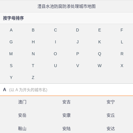
澧县水池防腐防渗处理城市地图
按字母排序
A
B
C
D
E
F
G
H
I
J
K
L
M
N
O
P
Q
R
S
T
U
V
W
X
Y
Z
A
(以 A 为开头的城市名)
澳门
安吉
安宁
安岳
安康
安丘
鞍山
安陆
安达