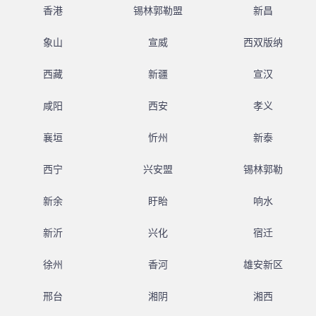
香港
锡林郭勒盟
新昌
象山
宣威
西双版纳
西藏
新疆
宣汉
咸阳
西安
孝义
襄垣
忻州
新泰
西宁
兴安盟
锡林郭勒
新余
盱眙
响水
新沂
兴化
宿迁
徐州
香河
雄安新区
邢台
湘阴
湘西