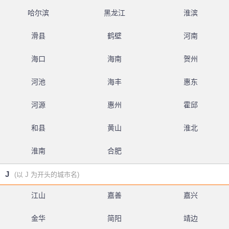
哈尔滨
黑龙江
淮滨
滑县
鹤壁
河南
海口
海南
贺州
河池
海丰
惠东
河源
惠州
霍邱
和县
黄山
淮北
淮南
合肥
J
(以 J 为开头的城市名)
江山
嘉善
嘉兴
金华
简阳
靖边