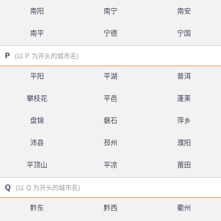
南阳
南宁
南安
南平
宁德
宁国
P
(以 P 为开头的城市名)
平阳
平湖
普洱
攀枝花
平邑
蓬莱
盘锦
磐石
萍乡
沛县
邳州
濮阳
平顶山
平凉
莆田
Q
(以 Q 为开头的城市名)
黔东
黔西
衢州