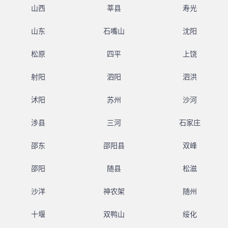
山西
莘县
寿光
山东
石嘴山
沈阳
松原
四平
上饶
射阳
泗阳
泗洪
沭阳
苏州
沙河
涉县
三河
石家庄
邵东
邵阳县
双峰
邵阳
随县
松滋
沙洋
神农架
随州
十堰
双鸭山
绥化