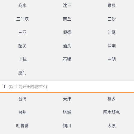
商水
沈丘
睢县
三门峡
商丘
三沙
三亚
顺德
汕尾
韶关
汕头
深圳
上杭
石狮
三明
厦门
T
(以 T 为开头的城市名)
台湾
天津
桐乡
台州
塔城
图木舒克
吐鲁番
铜川
太原