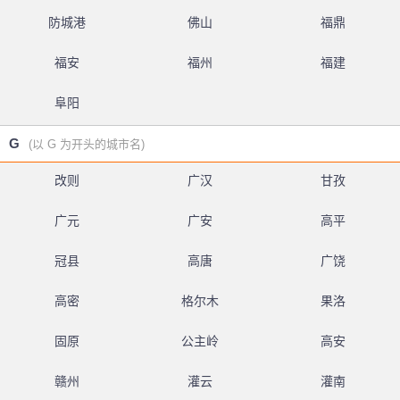
防城港
佛山
福鼎
福安
福州
福建
阜阳
G
(以 G 为开头的城市名)
改则
广汉
甘孜
广元
广安
高平
冠县
高唐
广饶
高密
格尔木
果洛
固原
公主岭
高安
赣州
灌云
灌南