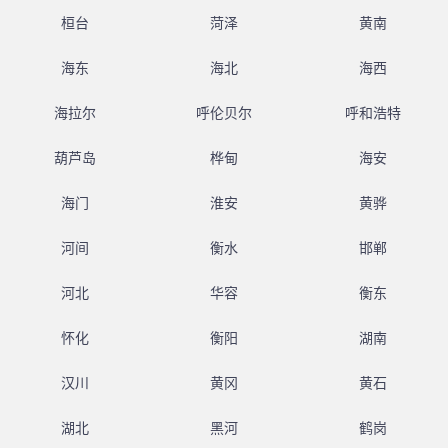
桓台
菏泽
黄南
海东
海北
海西
海拉尔
呼伦贝尔
呼和浩特
葫芦岛
桦甸
海安
海门
淮安
黄骅
河间
衡水
邯郸
河北
华容
衡东
怀化
衡阳
湖南
汉川
黄冈
黄石
湖北
黑河
鹤岗