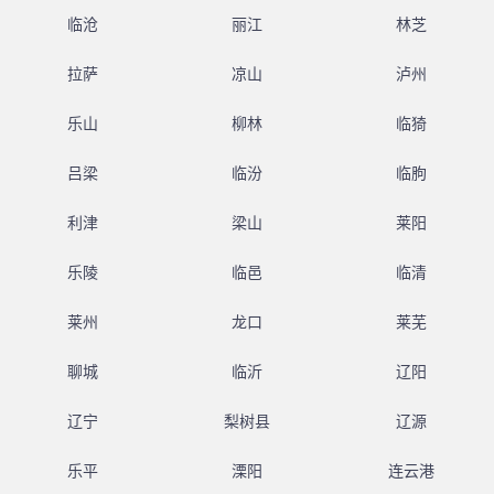
临沧
丽江
林芝
拉萨
凉山
泸州
乐山
柳林
临猗
吕梁
临汾
临朐
利津
梁山
莱阳
乐陵
临邑
临清
莱州
龙口
莱芜
聊城
临沂
辽阳
辽宁
梨树县
辽源
乐平
溧阳
连云港