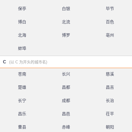
保亭
白银
毕节
博白
北流
百色
北海
博罗
亳州
蚌埠
C
(以 C 为开头的城市名)
苍南
长兴
慈溪
楚雄
昌都
昌吉
长宁
成都
长治
昌乐
昌邑
茌平
曹县
赤峰
朝阳