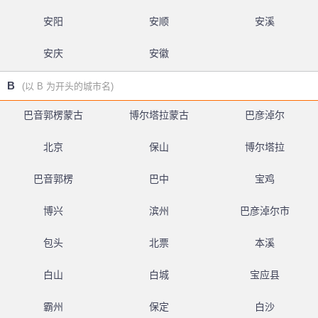
安阳
安顺
安溪
安庆
安徽
B
(以 B 为开头的城市名)
巴音郭楞蒙古
博尔塔拉蒙古
巴彦淖尔
北京
保山
博尔塔拉
巴音郭楞
巴中
宝鸡
博兴
滨州
巴彦淖尔市
包头
北票
本溪
白山
白城
宝应县
霸州
保定
白沙